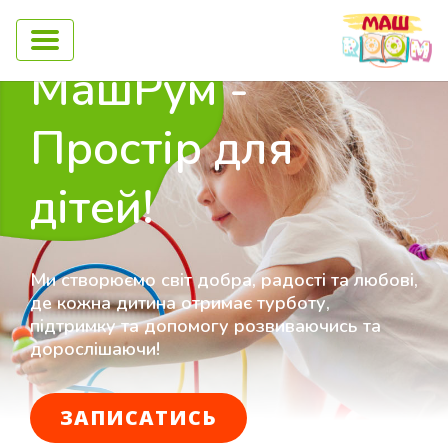
МашРум -
Простір для
дітей!
Ми створюємо світ добра, радості та любові,
де кожна дитина отримає турботу,
підтримку та допомогу розвиваючись та
дорослішаючи!
ЗАПИСАТИСЬ