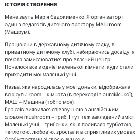
ІСТОРІЯ СТВОРЕННЯ
Мене звуть Марія Євдокименко. Я організатор і
один з педагогів дитячого простору МАШroom
(Машрум).
Працюючи в державному дитячому садку, в
приватному дитячому клубі, набираючись досвіду, я
почала замислюватися про власний центр.
Почалося все з однієї маленької кімнати, куди стали
приходити мої маленькі учні.
Назва, яка народилась у моєї доньки, відображала
всю суть: room – кімната (в перекладі з англійської),
МАШ – Машина (тобто моя).
Гра слів виявилася співзвучною з англійським
словом mushroom – гриб. І тут теж закладений зміст.
Маленькі учні – грибочки, які я поливала турботою,
теплотою, любов’ю, зростали в сприятливих умовах
Особистостями зі своєю думкою.