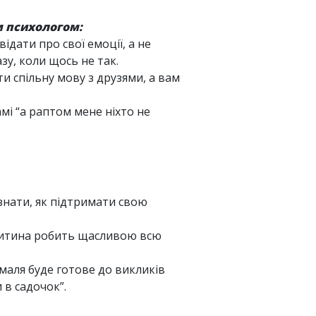
м психологом:
дати про свої емоції, а не
зу, коли щось не так.
 спільну мову з друзями, а вам
самі “а раптом мене ніхто не
знати, як підтримати свою
дитина робить щасливою всю
маля буде готове до викликів
 в садочок”.