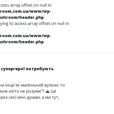
ccess array offset on null in
hroom.com.ua/www/wp-
ashroom/header.php
rying to access array offset on null in
hroom.com.ua/www/wp-
ashroom/header.php
і супергерої потребують
а іноді як маленький вулкан: то
мене ніхто не розуміє”? 🌋 Це
рез свої міні-драми, а ми тут,