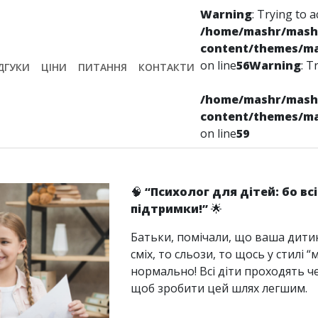
Warning
: Trying to a
/home/mashr/mas
content/themes/m
on line
56
Warning
: T
ДГУКИ
ЦІНИ
ПИТАННЯ
КОНТАКТИ
/home/mashr/mas
Психолог
content/themes/m
on line
59
🧠
“Психолог для дітей: бо вс
підтримки!”
🌟
Батьки, помічали, що ваша дитин
сміх, то сльози, то щось у стилі “
нормально! Всі діти проходять че
щоб зробити цей шлях легшим.