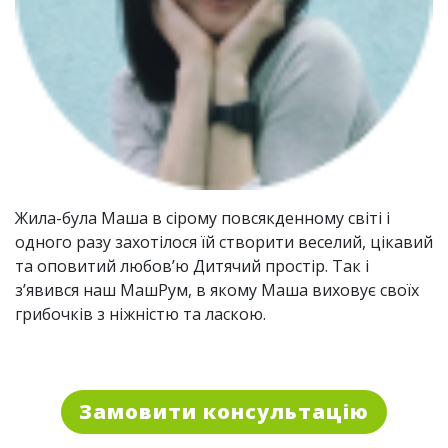
Жила-була Маша в сірому повсякденному світі і
одного разу захотілося їй створити веселий, цікавий
та оповитий любов’ю Дитячий простір. Так і
з’явився наш МашРум, в якому Маша виховує своїх
грибочків з ніжністю та ласкою.
Замовити консультацію